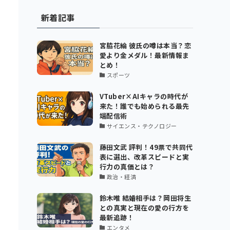
新着記事
宮脇花綸 彼氏の噂は本当？恋
愛より金メダル！最新情報ま
とめ！
スポーツ
VTuber×AIキャラの時代が
来た！誰でも始められる最先
端配信術
サイエンス・テクノロジー
藤田文武 評判！49票で共同代
表に選出、改革スピードと実
行力の真価とは？
政治・経済
鈴木唯 結婚相手は？岡田将生
との真実と現在の愛の行方を
最新追跡！
エンタメ