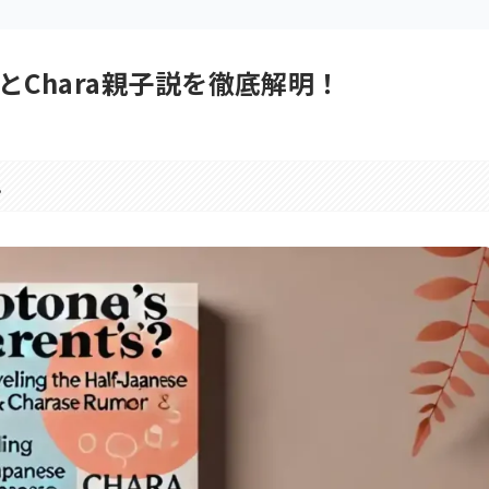
Chara親子説を徹底解明！
。