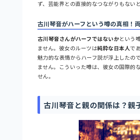
ず、芸能界との直接的なつながりもない
古川琴音がハーフという噂の真相！
古川琴音さんがハーフではないか
という
ません。彼女のルーツは
純粋な日本人
で
魅力的な表情からハーフ説が浮上したの
ません。こういった噂は、彼女の国際的
せん。
古川琴音と親の関係は？親