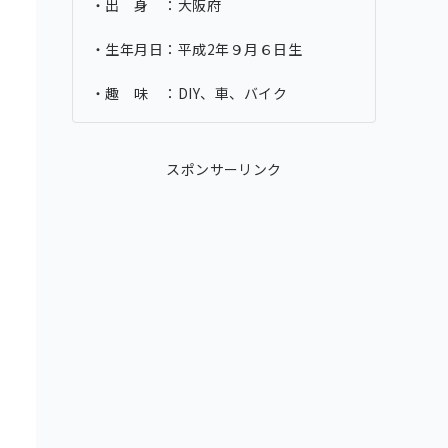
・出 身 ：大阪府
・生年月日：平成2年９月６日生
・趣 味 ：DIY、車、バイク
スポンサーリンク