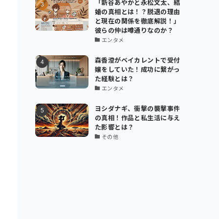
「新谷あやかと永松文太、結
婚の真相とは！？脱退の理由
と現在の関係を徹底解説！」
彼らの仲は噂通りなのか？
エンタメ
森香澄がベイカレントで受付
嬢をしていた！成功に繋がっ
た経験とは？
エンタメ
ヨシダナギ、衝撃の襲撃事件
の真相！作品と私生活に与え
た影響とは？
その他