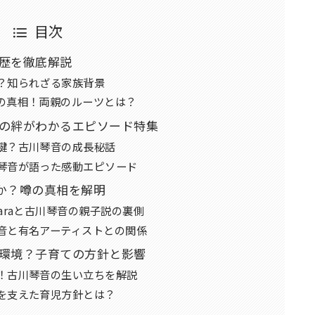
目次
歴を徹底解説
？知られざる家族背景
の真相！両親のルーツとは？
の絆がわかるエピソード特集
鍵？古川琴音の成長秘話
琴音が語った感動エピソード
のか？噂の真相を解明
araと古川琴音の親子説の裏側
音と有名アーティストとの関係
環境？子育ての方針と影響
！古川琴音の生い立ちを解説
を支えた育児方針とは？