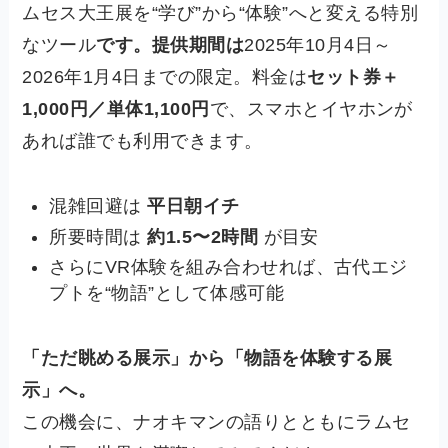
ムセス大王展を“学び”から“体験”へと変える特別
なツール
です。提供期間は
2025年10月4日～
2026年1月4日までの限定。料金は
セット券＋
1,000円／単体1,100円
で、スマホとイヤホンが
あれば誰でも利用できます。
混雑回避は
平日朝イチ
所要時間は
約1.5〜2時間
が目安
さらにVR体験を組み合わせれば、古代エジ
プトを“物語”として体感可能
「ただ眺める展示」から「物語を体験する展
示」へ。
この機会に、ナオキマンの語りとともにラムセ