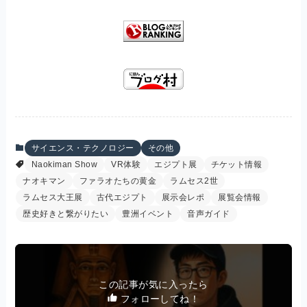
サイエンス・テクノロジー
その他
Naokiman Show
VR体験
エジプト展
チケット情報
ナオキマン
ファラオたちの黄金
ラムセス2世
ラムセス大王展
古代エジプト
展示会レポ
展覧会情報
歴史好きと繋がりたい
豊洲イベント
音声ガイド
この記事が気に入ったら
フォローしてね！