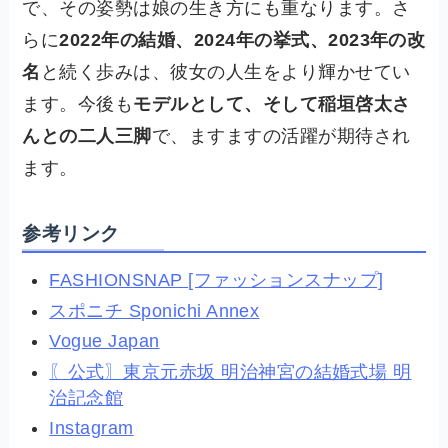
で、その姿勢は娘の生き方にも重なります。さ
らに
2022年の結婚、2024年の挙式、2023年の改
名
と続く歩みは、彼女の人生をより輝かせてい
ます。今後も
モデルとして、そして稲垣啓太さ
んとの二人三脚
で、ますますの活躍が期待され
ます。
参考リンク
FASHIONSNAP [ファッションスナップ]
スポニチ Sponichi Annex
Vogue Japan
〖公式〗東京元赤坂 明治神宮の結婚式場 明
治記念館
Instagram