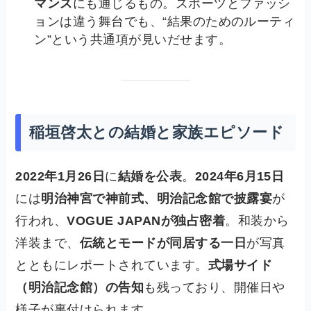
マンス
にも通じるもの。スポーツとファッシ
ョンは違う舞台でも、“結果のためのルーティ
ン”という共通項が見いだせます。
稲垣啓太との結婚と家族エピソード
2022年1月26日
に
結婚を公表
。
2024年6月15日
には
明治神宮で神前式、明治記念館で披露宴
が
行われ、
VOGUE JAPANが独占密着
。和装から
洋装まで、
伝統とモードが同居する一日
が写真
とともにレポートされています。
式場サイド
（明治記念館）の告知
も残っており、開催日や
様子が裏付けられます。