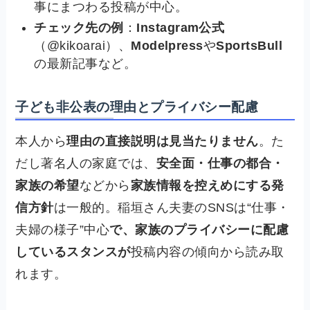
事にまつわる投稿が中心。
チェック先の例
：
Instagram公式
（@kikoarai）、
Modelpress
や
SportsBull
の最新記事など。
子ども非公表の理由とプライバシー配慮
本人から
理由の直接説明は見当たりません
。た
だし著名人の家庭では、
安全面・仕事の都合・
家族の希望
などから
家族情報を控えめにする発
信方針
は一般的。稲垣さん夫妻のSNSは“仕事・
夫婦の様子”中心
で、家族のプライバシーに配慮
しているスタンスが
投稿内容の傾向から読み取
れます。