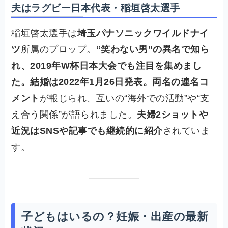
夫はラグビー日本代表・稲垣啓太選手
稲垣啓太選手は
埼玉パナソニックワイルドナイ
ツ
所属のプロップ。
“笑わない男”の異名で知ら
れ、2019年W杯日本大会でも注目を集めまし
た。結婚は2022年1月26日発表。両名の連名コ
メント
が報じられ、互いの“海外での活動”や“支
え合う関係”が語られました。
夫婦2ショットや
近況はSNSや記事でも継続的に紹介
されていま
す。
子どもはいるの？妊娠・出産の最新