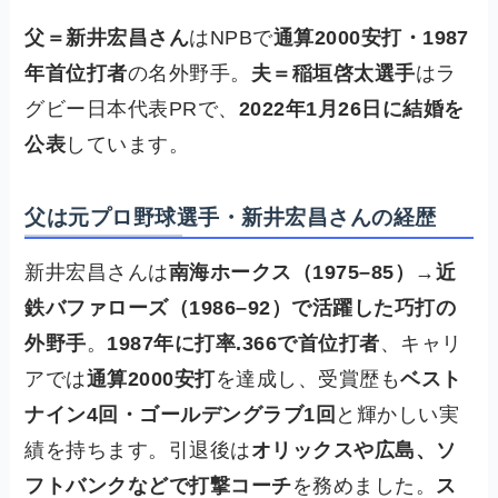
父＝新井宏昌さん
はNPBで
通算2000安打・1987
年首位打者
の名外野手。
夫＝稲垣啓太選手
はラ
グビー日本代表PRで、
2022年1月26日に結婚を
公表
しています。
父は元プロ野球選手・新井宏昌さんの経歴
新井宏昌さんは
南海ホークス（1975–85）→近
鉄バファローズ（1986–92）で活躍した巧打の
外野手
。
1987年に打率.366で首位打者
、キャリ
アでは
通算2000安打
を達成し、受賞歴も
ベスト
ナイン4回・ゴールデングラブ1回
と輝かしい実
績を持ちます。引退後は
オリックスや広島、ソ
フトバンクなどで打撃コーチ
を務めました。
ス