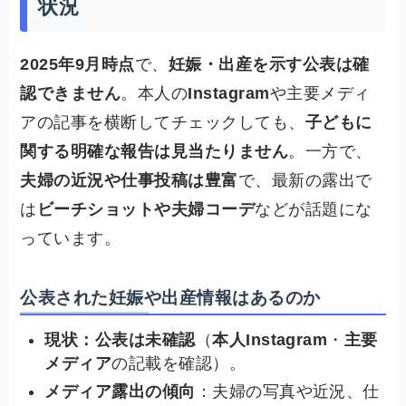
状況
2025年9月時点
で、
妊娠・出産を示す公表は確
認できません
。本人の
Instagram
や主要メディ
アの記事を横断してチェックしても、
子どもに
関する明確な報告は見当たりません
。一方で、
夫婦の近況や仕事投稿は豊富
で、最新の露出で
は
ビーチショットや夫婦コーデ
などが話題にな
っています。
公表された妊娠や出産情報はあるのか
現状：公表は未確認
（
本人Instagram
・
主要
メディア
の記載を確認）。
メディア露出の傾向
：夫婦の写真や近況、仕