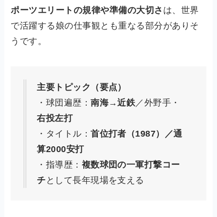
ポーツエリートの規律や準備の大切さ
は、世界
で活躍する娘の仕事観とも重なる部分がありそ
うです。
主要トピック（要点）
・球団遍歴：
南海→近鉄
／外野手・
右投左打
・タイトル：
首位打者（1987）／通
算2000安打
・指導歴：
複数球団の一軍打撃コー
チ
として長年現場を支える