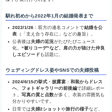
馴れ初めから2022年1月の結婚発表まで
2022/1/26
：双方の連名コメントで
結婚を公
表
（「支え合う存在に」などの趣旨）。
公表後は
夫婦の近況
がたびたびニュース
化。
“被りコーデ”など、肩の力が抜けた仲良
しエピソード
も話題に。
ウェディングドレス姿やSNSでの夫婦投稿
2024/6/15の挙式・披露宴
：
和装からドレス
へ
、
フォトギャラリーの前後編
で詳細レポー
ト。
写真の質と点数
が多く、衣装の雰囲気も
分かりやすいです。
日常では
夫婦2ショット
や
旅行の様子
など、