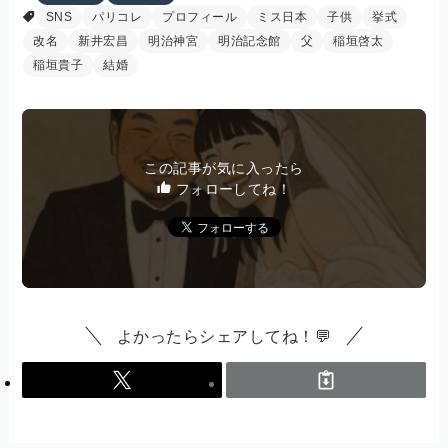
SNS
パリコレ
プロフィール
ミス日本
子供
挙式
改名
新井宏昌
明治神宮
明治記念館
父
稲垣啓太
稲垣貴子
結婚
この記事が気に入ったら
フォローしてね！
よかったらシェアしてね！💬