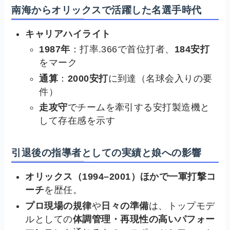
南海からオリックスで活躍した名選手時代
キャリアハイライト
1987年
：打率.366で首位打者、
184安打
をマーク
通算
：
2000安打
に到達（名球会入りの要
件）
走攻守
でチームを牽引する安打製造機と
して存在感を示す
引退後の指導者としての実績と娘への影響
オリックス（1994–2001）ほかで一軍打撃コ
ーチ
を歴任。
プロ現場の規律
や
日々の準備
は、トップモデ
ルとしての
体調管理・再現性の高いパフォー