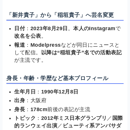
「新井貴子」から「稲垣貴子」へ芸名変更
日付
：
2023年8月29日
。
本人のInstagram
で
改名を公表
。
報道
：
Modelpress
などが同日にニュースと
して配信。
以降は“稲垣貴子”名での活動表記
が主流です。
身長・年齢・学歴など基本プロフィール
生年月日
：
1990年12月8日
出身
：大阪府
身長
：
178cm
前後の表記が主流
トピック
：
2012年ミス日本グランプリ
／
国際
的ランウェイ出演
／
ビューティ系アンバサダ