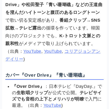
Drive」や松田聖子「青い珊瑚礁」などの王道曲
を澄んだハイトーンと腹圧のあるロングトーン
で歌い切る安定感があり、
番組クリップ→SNS
拡散→テレビ露出
の循環を作っています。韓国
向けのプロジェクトでも、
K-トロット文脈との
親和性
がメディアで取り上げられています。
（出典：
YouTube
,
YouTube
,
コリアジョンアン
デイリー
)
カバー『Over Drive』『青い珊瑚礁』
『Over Drive』
：日本テレビ『DayDay.』で
の
生歌唱クリップ
が公式で公開。
テレビサイ
ズでも音程の上下とメリハリが明瞭
で入門に
最適。（出典：
YouTube
)