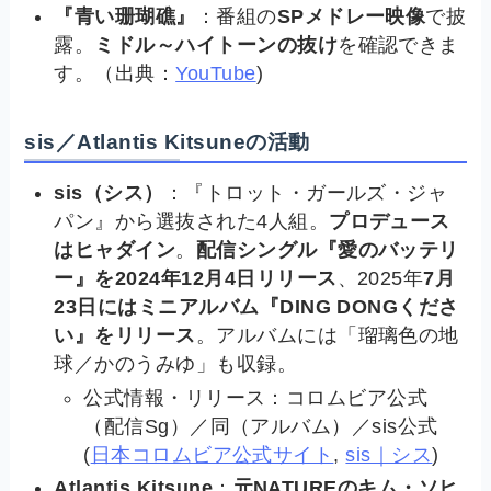
『青い珊瑚礁』
：番組の
SPメドレー映像
で披
露。
ミドル～ハイトーンの抜け
を確認できま
す。（出典：
YouTube
)
sis／Atlantis Kitsuneの活動
sis（シス）
：『トロット・ガールズ・ジャ
パン』から選抜された4人組。
プロデュース
はヒャダイン
。
配信シングル『愛のバッテリ
ー』を2024年12月4日リリース
、2025年
7月
23日にはミニアルバム『DING DONGくださ
い』をリリース
。アルバムには「瑠璃色の地
球／かのうみゆ」も収録。
公式情報・リリース：コロムビア公式
（配信Sg）／同（アルバム）／sis公式
(
日本コロムビア公式サイト
,
sis｜シス
)
Atlantis Kitsune
：
元NATUREのキム・ソヒ