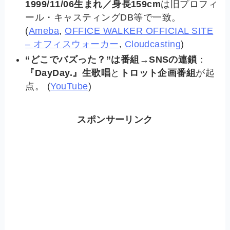
1999/11/06生まれ／身長159cm
は旧プロフィ
ール・キャスティングDB等で一致。
(
Ameba
,
OFFICE WALKER OFFICIAL SITE
– オフィスウォーカー
,
Cloudcasting
)
“どこでバズった？”は番組→SNSの連鎖
：
『DayDay.』生歌唱
と
トロット企画番組
が起
点。 (
YouTube
)
スポンサーリンク