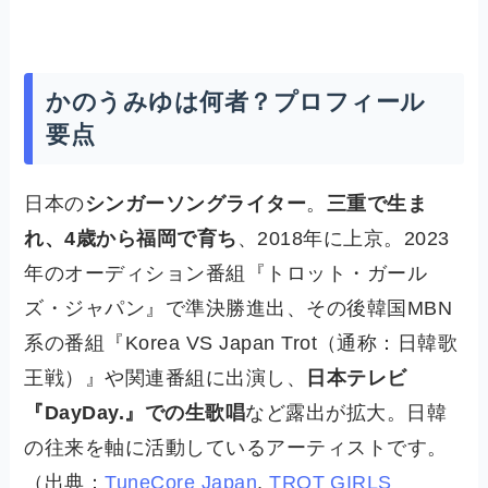
かのうみゆは何者？プロフィール
要点
日本の
シンガーソングライター
。
三重で生ま
れ、4歳から福岡で育ち
、2018年に上京。2023
年のオーディション番組『トロット・ガール
ズ・ジャパン』で準決勝進出、その後韓国MBN
系の番組『Korea VS Japan Trot（通称：日韓歌
王戦）』や関連番組に出演し、
日本テレビ
『DayDay.』での生歌唱
など露出が拡大。日韓
の往来を軸に活動しているアーティストです。
（出典：
TuneCore Japan
,
TROT GIRLS