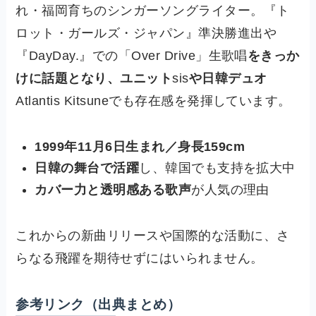
れ・福岡育ちのシンガーソングライター。『ト
ロット・ガールズ・ジャパン』準決勝進出や
『DayDay.』での「Over Drive」生歌唱
をきっか
けに話題となり、ユニット
sis
や日韓デュオ
Atlantis Kitsuneでも存在感を発揮しています。
1999年11月6日生まれ／身長159cm
日韓の舞台で活躍
し、韓国でも支持を拡大中
カバー力と透明感ある歌声
が人気の理由
これからの新曲リリースや国際的な活動に、さ
らなる飛躍を期待せずにはいられません。
参考リンク（出典まとめ）