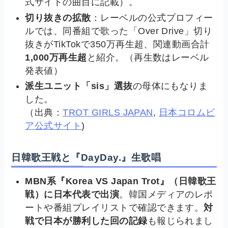
式サイトの曲目に記載）。
切り抜きの拡散
：レーベルの公式プロフィー
ルでは、同番組で歌った「Over Drive」切り
抜きがTikTokで350万再生超、関連動画合計
1,000万再生超
と紹介。（再生数はレーベル
発表値）
派生ユニット「sis」選抜
の母体にもなりま
した。
（出典：
TROT GIRLS JAPAN
,
日本コロムビ
ア公式サイト
)
日韓歌王戦と『DayDay.』生歌唱
MBN系『Korea VS Japan Trot』（日韓歌王
戦）に日本代表で出演
。韓国メディアのレポ
ートや番組プレイリストで確認できます。
対
戦で日本が勝利した回の記録
も報じられまし