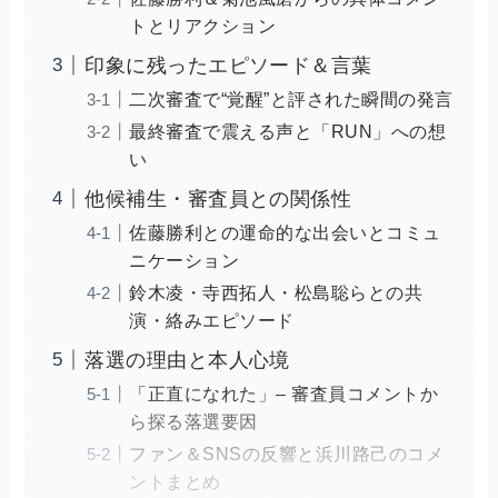
トとリアクション
印象に残ったエピソード＆言葉
二次審査で“覚醒”と評された瞬間の発言
最終審査で震える声と「RUN」への想
い
他候補生・審査員との関係性
佐藤勝利との運命的な出会いとコミュ
ニケーション
鈴木凌・寺西拓人・松島聡らとの共
演・絡みエピソード
落選の理由と本人心境
「正直になれた」– 審査員コメントか
ら探る落選要因
ファン＆SNSの反響と浜川路己のコメ
ントまとめ