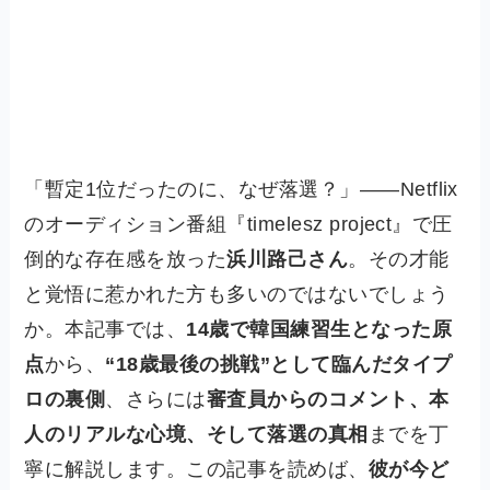
「暫定1位だったのに、なぜ落選？」――Netflix
のオーディション番組『timelesz project』で圧
倒的な存在感を放った
浜川路己さん
。その才能
と覚悟に惹かれた方も多いのではないでしょう
か。本記事では、
14歳で韓国練習生となった原
点
から、
“18歳最後の挑戦”として臨んだタイプ
ロの裏側
、さらには
審査員からのコメント、本
人のリアルな心境、そして落選の真相
までを丁
寧に解説します。この記事を読めば、
彼が今ど