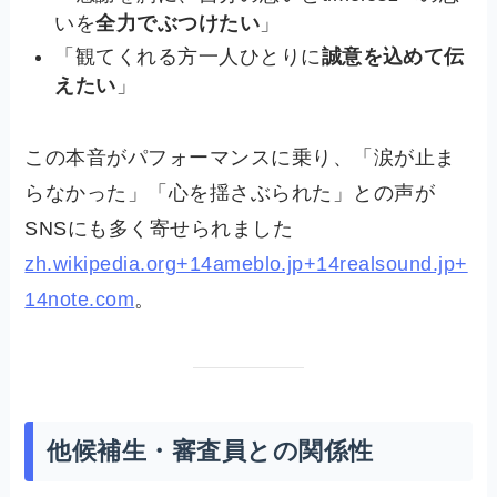
いを
全力でぶつけたい
」
「観てくれる方一人ひとりに
誠意を込めて伝
えたい
」
この本音がパフォーマンスに乗り、「涙が止ま
らなかった」「心を揺さぶられた」との声が
SNSにも多く寄せられました
zh.wikipedia.org+14ameblo.jp+14realsound.jp+
14
note.com
。
他候補生・審査員との関係性