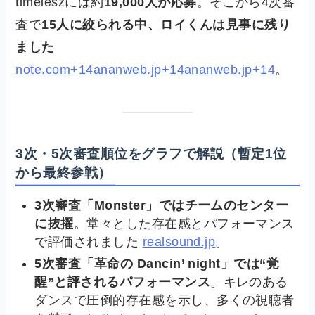
timeleszには約
19,000人が応募
。そこから4次審
査で
15人に絞られる中、ロイくんは見事に残り
ました
note.com+14ananweb.jp+14ananweb.jp+14
。
3次・5次審査順位をグラフで解説（暫定1位
から最終参戦）
3次審査「Monster」ではチームのセンター
に抜擢
。堂々とした存在感とパフォーマンス
で評価されました
realsound.jp
。
5次審査「革命の Dancin’ night」では“覚
醒”と評されるパフォーマンス
。キレのある
ダンスで圧倒的存在感を示し、多くの視聴者