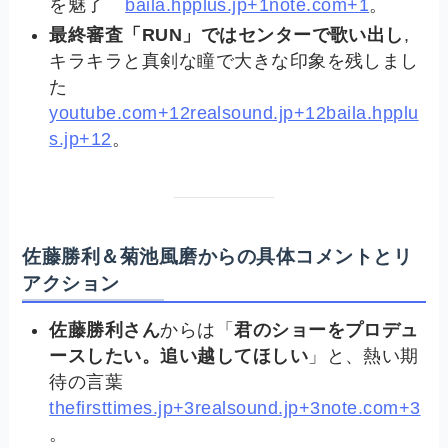
を魅了
baila.hpplus.jp+1note.com+1
。
最終審査「RUN」ではセンターで歌い出し
,
キラキラと真剣な瞳で大きな印象を残しまし
た
youtube.com+12realsound.jp+12baila.hpplu
s.jp+12
。
佐藤勝利＆菊池風磨からの具体コメントとリ
アクション
佐藤勝利さん
からは「
君のショーをプロデュ
ースしたい。追い越してほしい
」と、熱い期
待の言葉
thefirsttimes.jp+3realsound.jp+3note.com+3
。