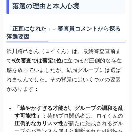
落選の理由と本人心境
「正直になれた」– 審査員コメントから探る
落選要因
浜川路己さん（ロイくん）は、最終審査直前ま
で
5次審査では暫定1位
に立つほど圧倒的な存在
感を放っていましたが、結局グループには選ば
れませんでした。その背景にはいくつかの要因
があります：
「華やかすぎる才能が、グループの調和を乱
す可能性」
：芸能プロ関係者は、ロイくんの
圧倒的なカリスマ性
が新たに結成されるグル
ープのバランスを崩すと判断された可能性を