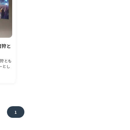
猪狩と
猪狩とも
ーとし
1