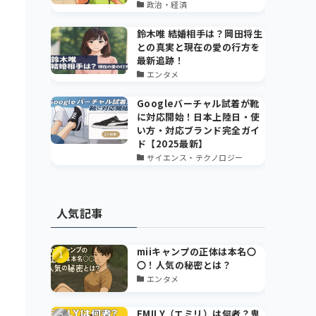
政治・経済
鈴木唯 結婚相手は？岡田将生
との真実と現在の愛の行方を
最新追跡！
エンタメ
Googleバーチャル試着が靴
に対応開始！日本上陸日・使
い方・対応ブランド完全ガイ
ド【2025最新】
サイエンス・テクノロジー
人気記事
miiキャンプの正体は本名〇
〇！人気の秘密とは？
エンタメ
EMILY（エミリ）は何者？鬼