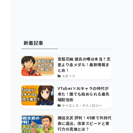
新着記事
宮脇花綸 彼氏の噂は本当？恋
愛より金メダル！最新情報ま
とめ！
スポーツ
VTuber×AIキャラの時代が
来た！誰でも始められる最先
端配信術
サイエンス・テクノロジー
藤田文武 評判！49票で共同代
表に選出、改革スピードと実
行力の真価とは？