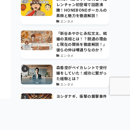
レンチャン初登場で話題沸
騰！HONEBONEボーカルの
素顔と魅力を徹底解説！
エンタメ
「新谷あやかと永松文太、結
婚の真相とは！？脱退の理由
と現在の関係を徹底解説！」
彼らの仲は噂通りなのか？
エンタメ
森香澄がベイカレントで受付
嬢をしていた！成功に繋がっ
た経験とは？
エンタメ
ヨシダナギ、衝撃の襲撃事件
の真相！作品と私生活に与え
た影響とは？
その他