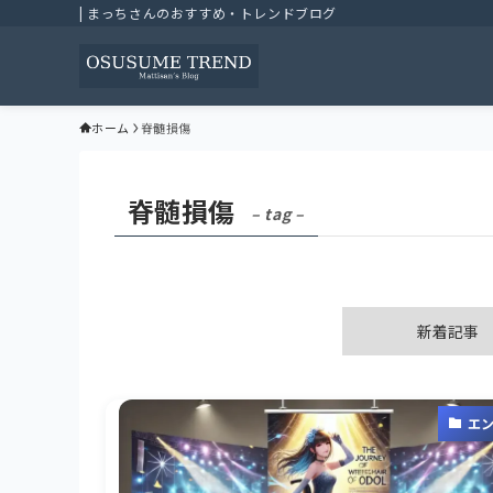
| まっちさんのおすすめ・トレンドブログ
ホーム
脊髄損傷
脊髄損傷
– tag –
新着記事
エ