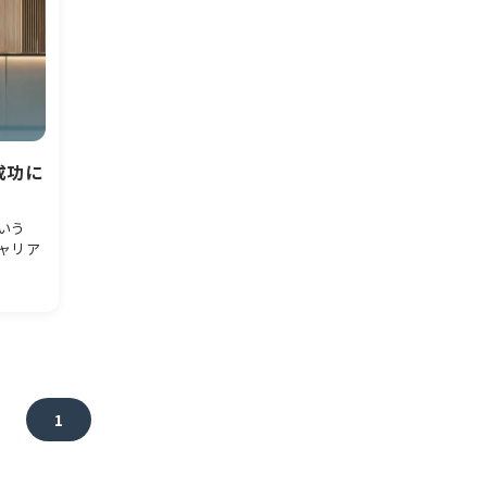
成功に
いう
ャリア
1