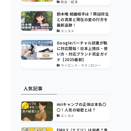
政治・経済
鈴木唯 結婚相手は？岡田将生
との真実と現在の愛の行方を
最新追跡！
エンタメ
Googleバーチャル試着が靴
に対応開始！日本上陸日・使
い方・対応ブランド完全ガイ
ド【2025最新】
サイエンス・テクノロジー
人気記事
miiキャンプの正体は本名〇
〇！人気の秘密とは？
エンタメ
EMILY（エミリ）は何者？鬼