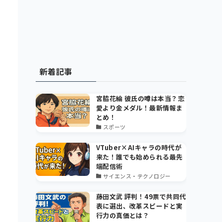
新着記事
宮脇花綸 彼氏の噂は本当？恋
愛より金メダル！最新情報ま
とめ！
スポーツ
VTuber×AIキャラの時代が
来た！誰でも始められる最先
端配信術
サイエンス・テクノロジー
藤田文武 評判！49票で共同代
表に選出、改革スピードと実
行力の真価とは？