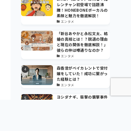
レンチャン初登場で話題沸
騰！HONEBONEボーカルの
素顔と魅力を徹底解説！
エンタメ
「新谷あやかと永松文太、結
婚の真相とは！？脱退の理由
と現在の関係を徹底解説！」
彼らの仲は噂通りなのか？
エンタメ
森香澄がベイカレントで受付
嬢をしていた！成功に繋がっ
た経験とは？
エンタメ
ヨシダナギ、衝撃の襲撃事件
の真相！作品と私生活に与え
た影響とは？
その他