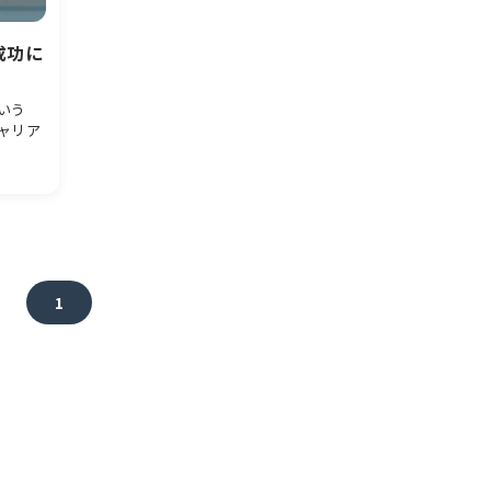
成功に
いう
ャリア
1