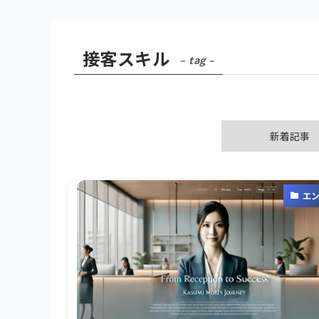
接客スキル
– tag –
新着記事
エ