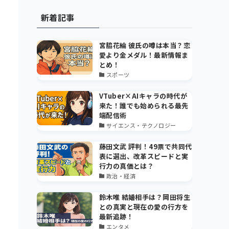
新着記事
宮脇花綸 彼氏の噂は本当？恋
愛より金メダル！最新情報ま
とめ！
スポーツ
VTuber×AIキャラの時代が
来た！誰でも始められる最先
端配信術
サイエンス・テクノロジー
藤田文武 評判！49票で共同代
表に選出、改革スピードと実
行力の真価とは？
政治・経済
鈴木唯 結婚相手は？岡田将生
との真実と現在の愛の行方を
最新追跡！
エンタメ