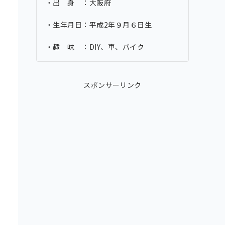
・出 身 ：大阪府
・生年月日：平成2年９月６日生
・趣 味 ：DIY、車、バイク
スポンサーリンク