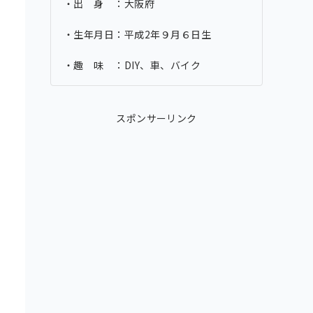
・出 身 ：大阪府
・生年月日：平成2年９月６日生
・趣 味 ：DIY、車、バイク
スポンサーリンク