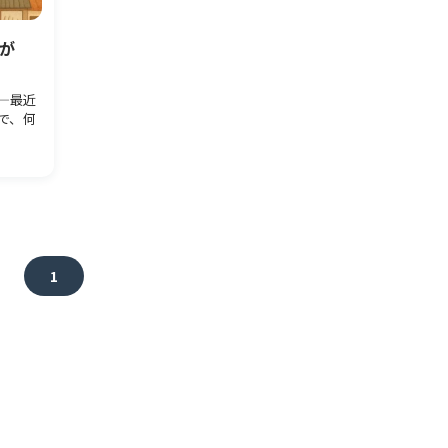
が
—最近
で、何
1