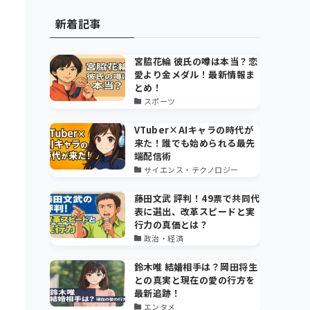
新着記事
宮脇花綸 彼氏の噂は本当？恋
愛より金メダル！最新情報ま
とめ！
スポーツ
VTuber×AIキャラの時代が
来た！誰でも始められる最先
端配信術
サイエンス・テクノロジー
藤田文武 評判！49票で共同代
表に選出、改革スピードと実
行力の真価とは？
政治・経済
鈴木唯 結婚相手は？岡田将生
との真実と現在の愛の行方を
最新追跡！
エンタメ