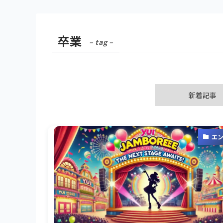
卒業
– tag –
新着記事
エ