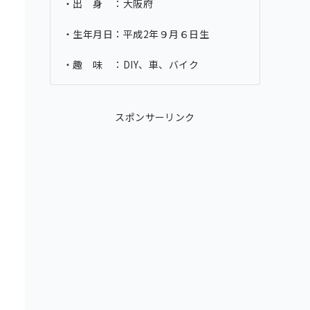
・出 身 ：大阪府
・生年月日：平成2年９月６日生
・趣 味 ：DIY、車、バイク
スポンサーリンク