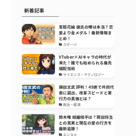
新着記事
宮脇花綸 彼氏の噂は本当？恋
愛より金メダル！最新情報ま
とめ！
スポーツ
VTuber×AIキャラの時代が
来た！誰でも始められる最先
端配信術
サイエンス・テクノロジー
藤田文武 評判！49票で共同代
表に選出、改革スピードと実
行力の真価とは？
政治・経済
鈴木唯 結婚相手は？岡田将生
との真実と現在の愛の行方を
最新追跡！
エンタメ