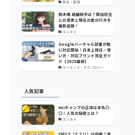
政治・経済
鈴木唯 結婚相手は？岡田将生
との真実と現在の愛の行方を
最新追跡！
エンタメ
Googleバーチャル試着が靴
に対応開始！日本上陸日・使
い方・対応ブランド完全ガイ
ド【2025最新】
サイエンス・テクノロジー
人気記事
miiキャンプの正体は本名〇
〇！人気の秘密とは？
エンタメ
EMILY（エミリ）は何者？鬼