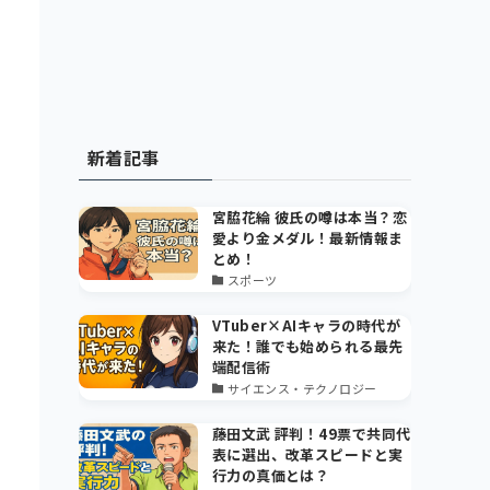
新着記事
宮脇花綸 彼氏の噂は本当？恋
愛より金メダル！最新情報ま
とめ！
スポーツ
VTuber×AIキャラの時代が
来た！誰でも始められる最先
端配信術
サイエンス・テクノロジー
藤田文武 評判！49票で共同代
表に選出、改革スピードと実
行力の真価とは？