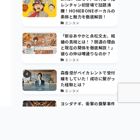
レンチャン初登場で話題沸
騰！HONEBONEボーカルの
素顔と魅力を徹底解説！
エンタメ
「新谷あやかと永松文太、結
婚の真相とは！？脱退の理由
と現在の関係を徹底解説！」
彼らの仲は噂通りなのか？
エンタメ
森香澄がベイカレントで受付
嬢をしていた！成功に繋がっ
た経験とは？
エンタメ
ヨシダナギ、衝撃の襲撃事件
の真相！作品と私生活に与え
た影響とは？
その他