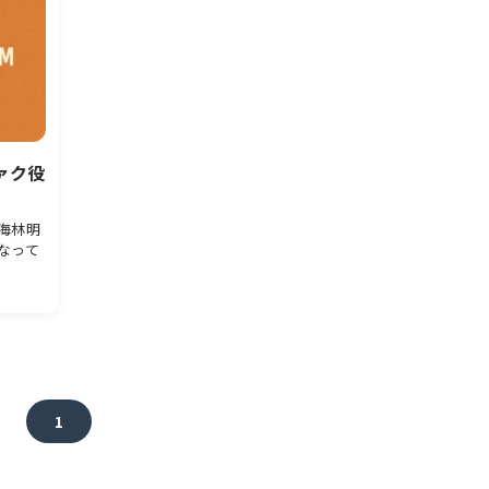
ァク役
海林明
なって
1