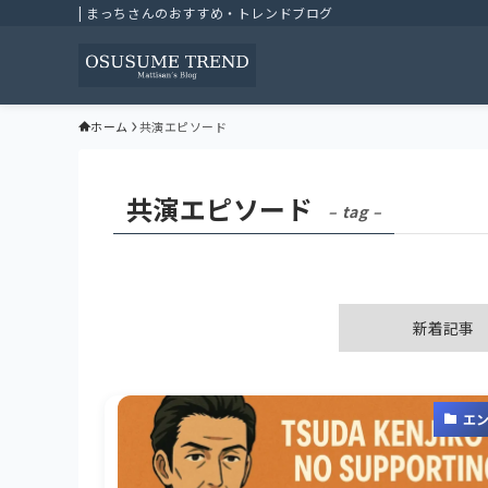
| まっちさんのおすすめ・トレンドブログ
ホーム
共演エピソード
共演エピソード
– tag –
新着記事
エ