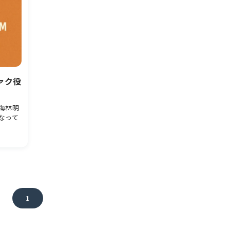
ァク役
海林明
なって
1