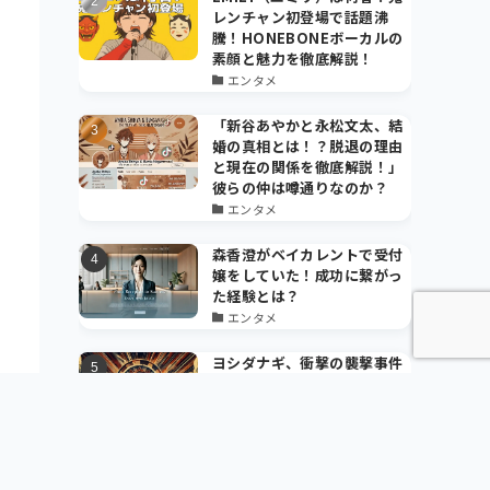
レンチャン初登場で話題沸
騰！HONEBONEボーカルの
素顔と魅力を徹底解説！
エンタメ
「新谷あやかと永松文太、結
婚の真相とは！？脱退の理由
と現在の関係を徹底解説！」
彼らの仲は噂通りなのか？
エンタメ
森香澄がベイカレントで受付
嬢をしていた！成功に繋がっ
た経験とは？
エンタメ
ヨシダナギ、衝撃の襲撃事件
の真相！作品と私生活に与え
た影響とは？
その他