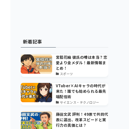
新着記事
宮脇花綸 彼氏の噂は本当？恋
愛より金メダル！最新情報ま
とめ！
スポーツ
VTuber×AIキャラの時代が
来た！誰でも始められる最先
端配信術
サイエンス・テクノロジー
藤田文武 評判！49票で共同代
表に選出、改革スピードと実
行力の真価とは？