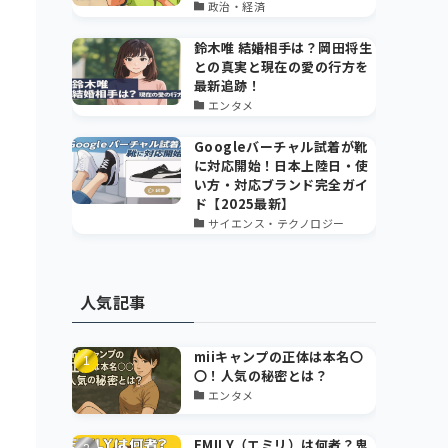
政治・経済
鈴木唯 結婚相手は？岡田将生
との真実と現在の愛の行方を
最新追跡！
エンタメ
Googleバーチャル試着が靴
に対応開始！日本上陸日・使
い方・対応ブランド完全ガイ
ド【2025最新】
サイエンス・テクノロジー
人気記事
miiキャンプの正体は本名〇
〇！人気の秘密とは？
エンタメ
EMILY（エミリ）は何者？鬼