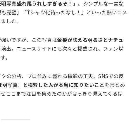
証明写真盛れ尾うれしすぎるぞ！
」。シンプルな一言な
型も完璧」「Tシャツ化待ったなし！」といった熱いコメ
しました。
が強いですが、この写真は
金髪が映える明るさとナチュ
”を演出。ニュースサイトにも次々と掲載され、ファン以
ます。
クの分析、プロ並みに盛れる撮影の工夫、SNSでの反
 証明写真」と検索した人が本当に知りたいこと
をまとめ
なぜここまで注目を集めたのかがはっきり見えてくるは