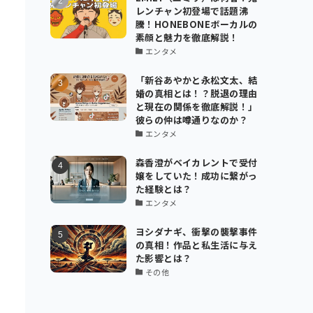
レンチャン初登場で話題沸
騰！HONEBONEボーカルの
素顔と魅力を徹底解説！
エンタメ
「新谷あやかと永松文太、結
婚の真相とは！？脱退の理由
と現在の関係を徹底解説！」
彼らの仲は噂通りなのか？
エンタメ
森香澄がベイカレントで受付
嬢をしていた！成功に繋がっ
た経験とは？
エンタメ
ヨシダナギ、衝撃の襲撃事件
の真相！作品と私生活に与え
た影響とは？
その他