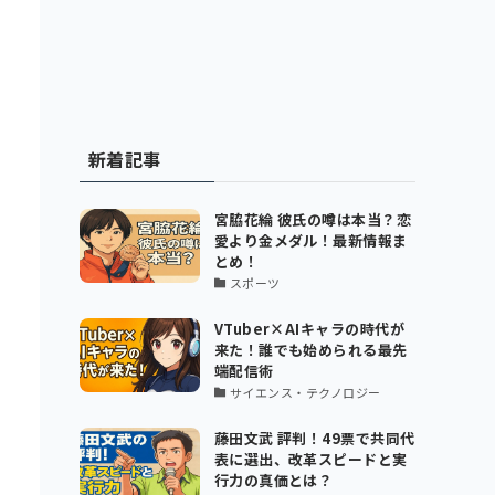
新着記事
宮脇花綸 彼氏の噂は本当？恋
愛より金メダル！最新情報ま
とめ！
スポーツ
VTuber×AIキャラの時代が
来た！誰でも始められる最先
端配信術
サイエンス・テクノロジー
藤田文武 評判！49票で共同代
表に選出、改革スピードと実
行力の真価とは？