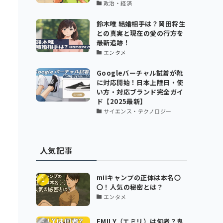
政治・経済
鈴木唯 結婚相手は？岡田将生
との真実と現在の愛の行方を
最新追跡！
エンタメ
Googleバーチャル試着が靴
に対応開始！日本上陸日・使
い方・対応ブランド完全ガイ
ド【2025最新】
サイエンス・テクノロジー
人気記事
miiキャンプの正体は本名〇
〇！人気の秘密とは？
エンタメ
EMILY（エミリ）は何者？鬼