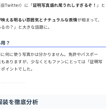
Twitter）に「
証明写真盛れ尾うれしすぎるぞ！
」と
が映える明るい雰囲気とナチュラルな表情
が相まって、
あるの？」と大きな話題に。
ル用？
際に何に使う写真かは分かりません。免許やパスポー
性もありますが、少なくともファンにとっては「証明写
きポイントでした。
服装を徹底分析