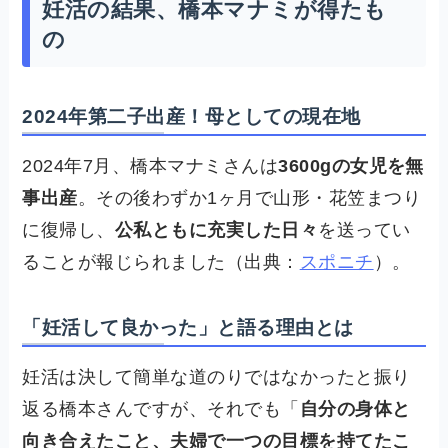
妊活の結果、橋本マナミが得たも
の
2024年第二子出産！母としての現在地
2024年7月、橋本マナミさんは
3600gの女児を無
事出産
。その後わずか1ヶ月で山形・花笠まつり
に復帰し、
公私ともに充実した日々
を送ってい
ることが報じられました（出典：
スポニチ
）。
「妊活して良かった」と語る理由とは
妊活は決して簡単な道のりではなかったと振り
返る橋本さんですが、それでも「
自分の身体と
向き合えたこと、夫婦で一つの目標を持てたこ