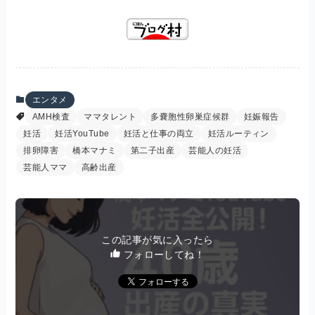
エンタメ
AMH検査
ママタレント
多嚢胞性卵巣症候群
妊娠報告
妊活
妊活YouTube
妊活と仕事の両立
妊活ルーティン
排卵障害
橋本マナミ
第二子出産
芸能人の妊活
芸能人ママ
高齢出産
この記事が気に入ったら
フォローしてね！