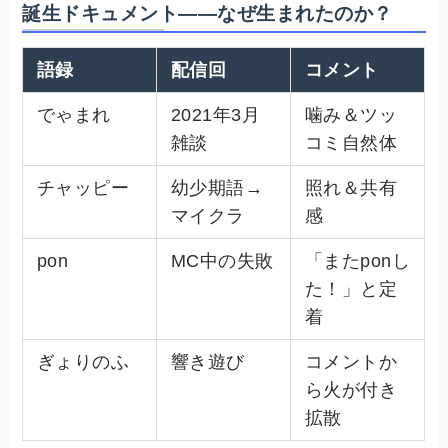
誕生ドキュメント——なぜ生まれたのか？
語録
配信回
コメント
でゃまれ
2021年3月
噛み＆ツッ
雑談
コミ自然体
チャッピー
幼少期語→
照れ＆共有
マイクラ
感
pon
MC中の失敗
「またponし
た！」と定
着
ぎょりのふ
響き遊び
コメントか
ら火が付き
拡散