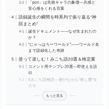
「pon」は失敗キャラの象徴—共感と
安心感をくれる言葉
語録誕生の瞬間を時系列で振り返る“神
回まとめ”
誕生ドキュメント——なぜ生まれたの
か？
“にゃっはろーワールド”——ワールド名
まで語録化した奇跡
使って楽しむ！みこち語20選＆検定案
コメント用テンプレ20選—即使える語
録
#みこち語検定—遊びながら“推し愛”を
共有
もっと見る