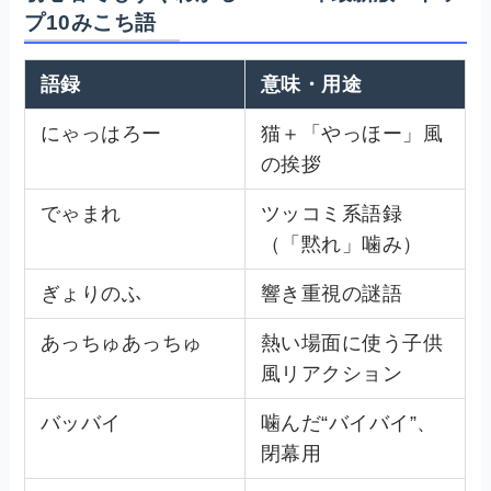
プ10みこち語
語録
意味・用途
にゃっはろー
猫＋「やっほー」風
の挨拶
でゃまれ
ツッコミ系語録
（「黙れ」噛み）
ぎょりのふ
響き重視の謎語
あっちゅあっちゅ
熱い場面に使う子供
風リアクション
バッバイ
噛んだ“バイバイ”、
閉幕用