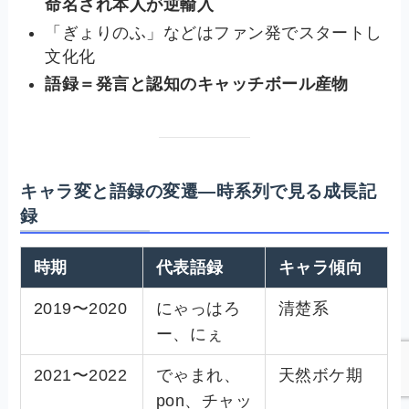
命名され本人が逆輸入
「ぎょりのふ」などはファン発でスタートし
文化化
語録＝発言と認知のキャッチボール産物
キャラ変と語録の変遷—時系列で見る成長記
録
時期
代表語録
キャラ傾向
2019〜2020
にゃっはろ
清楚系
ー、にぇ
2021〜2022
でゃまれ、
天然ボケ期
pon、チャッ