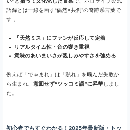
い”と拾って文化化した言葉
で、ホロライブ公式
語録とは一線を画す“偶然×共創”の奇跡系言葉で
す 。
「天然ミス」にファンが反応して定着
リアルタイム性・音の響き重視
意味のあいまいさが親しみやすさを強める
例えば「でゃまれ」は「黙れ」を噛んだ失敗か
ら生まれ、
意図せず“ツッコミ語”に昇華
しまし
た。
初心者でもすぐわかる！2025年最新版・トッ